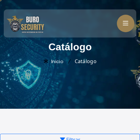
C
a
t
á
l
o
g
o
Catálogo
Inicio
Filtrar