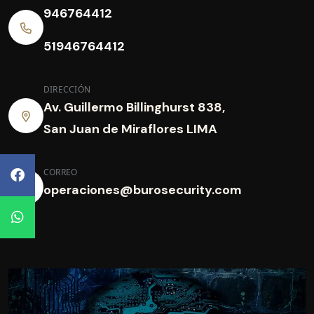
946764412
51946764412
DIRECCIÓN
Av. Guillermo Billinghurst 838,
San Juan de Miraflores LIMA
CORREO
operaciones@burosecurity.com